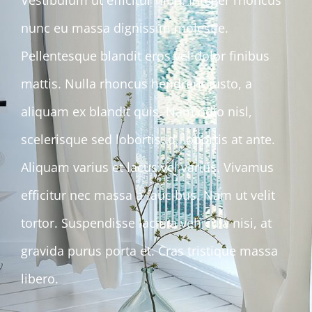
nunc eu massa dignissim molestie.
Pellentesque blandit eros vel dolor finibus
mattis. Nulla rhoncus hendrerit justo, a
aliquam ex blandit quis. Nam odio nisl,
scelerisque sed lobortis id, lobortis at ante.
Aliquam varius et lacus vel varius. Vivamus
efficitur nec massa a faucibus. Nam ut velit
tortor. Suspendisse lacinia vehicula nisi, at
gravida purus porta et. Cras tristique massa
libero.