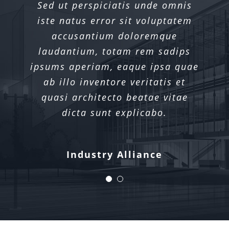
Sed ut perspiciatis unde omnis
Sed ut perspiciatis unde omnis
iste natus error sit voluptatem
iste natus error sit voluptatem
accusantium doloremque
accusantium doloremque
laudantium, totam rem sadips
laudantium, totam rem sadips
ipsums aperiam, eaque ipsa quae
ipsums aperiam, eaque ipsa quae
ab illo inventore veritatis et
ab illo inventore veritatis et
quasi architecto beatae vitae
quasi architecto beatae vitae
dicta sunt explicabo.
dicta sunt explicabo.
Xtra Technologies
Industry Alliance